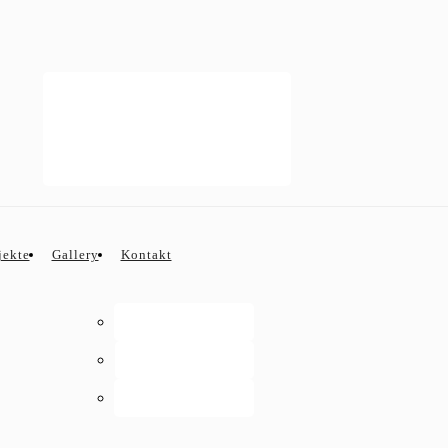
VIRTUELLER RUNDGANG
jekte
Gallery
Kontakt
Rundgang UG
Rundgang EG
Rundgang OG